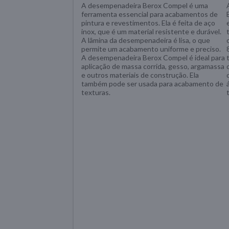
A desempenadeira Berox Compel é uma
ferramenta essencial para acabamentos de
pintura e revestimentos. Ela é feita de aço
inox, que é um material resistente e durável.
A lâmina da desempenadeira é lisa, o que
permite um acabamento uniforme e preciso.
A desempenadeira Berox Compel é ideal para
aplicação de massa corrida, gesso, argamassa
e outros materiais de construção. Ela
também pode ser usada para acabamento de
texturas.