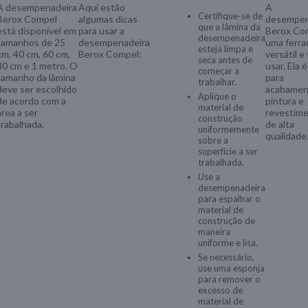
A desempenadeira
Aqui estão
A
Certifique-se de
Berox Compel
algumas dicas
desempen
que a lâmina da
está disponível em
para usar a
Berox Co
desempenadeira
tamanhos de 25
desempenadeira
uma ferr
esteja limpa e
cm, 40 cm, 60 cm,
Berox Compel:
versátil e 
seca antes de
80 cm e 1 metro. O
usar. Ela é
começar a
tamanho da lâmina
para
trabalhar.
deve ser escolhido
acabamen
Aplique o
de acordo com a
pintura e
material de
rea a ser
revestim
construção
trabalhada.
de alta
uniformemente
qualidade
sobre a
superfície a ser
trabalhada.
Use a
desempenadeira
para espalhar o
material de
construção de
maneira
uniforme e lisa.
Se necessário,
use uma esponja
para remover o
excesso de
material de