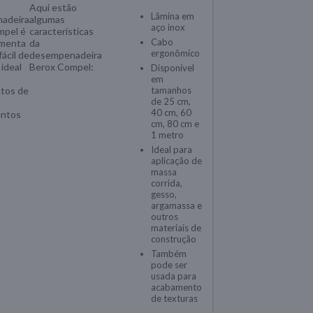
Aqui estão
Lâmina em
adeira
algumas
aço inox
mpel é
características
Cabo
amenta
da
ergonômico
fácil de
desempenadeira
 ideal
Berox Compel:
Disponível
em
tos de
tamanhos
de 25 cm,
40 cm, 60
entos
cm, 80 cm e
1 metro
.
Ideal para
aplicação de
massa
corrida,
gesso,
argamassa e
outros
materiais de
construção
Também
pode ser
usada para
acabamento
de texturas