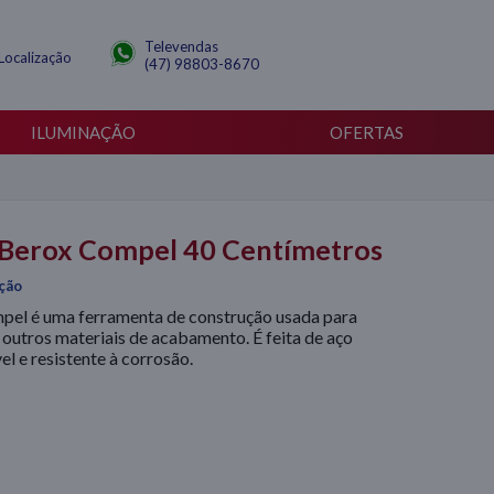
Televendas
Localização
(47) 98803-8670
ILUMINAÇÃO
OFERTAS
Berox Compel 40 Centímetros
ação
el é uma ferramenta de construção usada para
e outros materiais de acabamento. É feita de aço
el e resistente à corrosão.