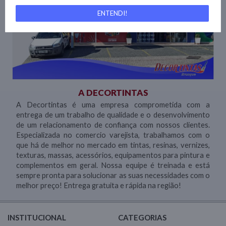
ENTENDI!
A DECORTINTAS
A Decortintas é uma empresa comprometida com a
entrega de um trabalho de qualidade e o desenvolvimento
de um relacionamento de confiança com nossos clientes.
Especializada no comercio varejista, trabalhamos com o
que há de melhor no mercado em tintas, resinas, vernizes,
texturas, massas, acessórios, equipamentos para pintura e
complementos em geral. Nossa equipe é treinada e est
sempre pronta para solucionar as suas necessidades com o
melhor preço! Entrega gratuita e rápida na região!
INSTITUCIONAL
CATEGORIAS